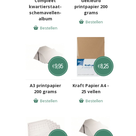
Compleet
Gekleurd
kwartierstaat-
printpapier 200
schemavellen-
grams
album
Bestellen
Bestellen
9,95
8,25
€
€
A3 printpapier
Kraft Papier A4 -
200 grams
25 vellen
Bestellen
Bestellen