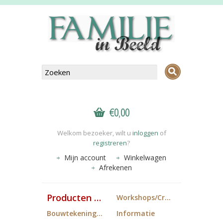
€0,00
Welkom bezoeker, wilt u
inloggen
of
registreren
?
Mijn account
Winkelwagen
Afrekenen
Producten FiB
Workshops/Cropdagen
Bouwtekeningen
Informatie