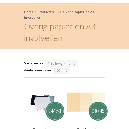
Home
>
Producten FiB
>
Overig papier en A3
invulvellen
Overig papier en A3
invulvellen
Sorteren op:
Prijs hoog < laag
Aantal weergeven:
20
44,50
10,95
€
€