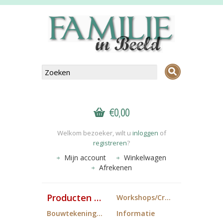
€0,00
Welkom bezoeker, wilt u
inloggen
of
registreren
?
Mijn account
Winkelwagen
Afrekenen
Producten FiB
Workshops/Cropdagen
Bouwtekeningen
Informatie