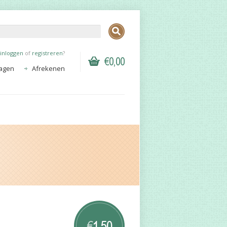
inloggen
of
registreren
?
€0,00
agen
Afrekenen
1,50
€