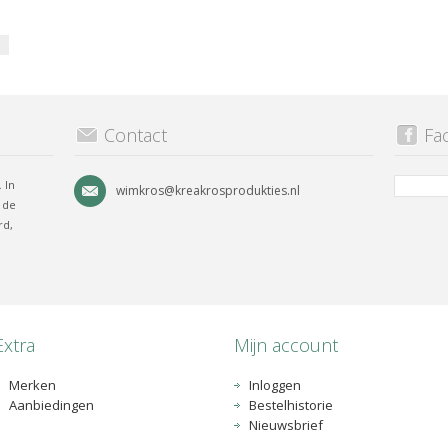
Contact
Fa
 In
wimkros@kreakrosprodukties.nl
 de
rd,
.
Extra
Mijn account
Merken
Inloggen
Aanbiedingen
Bestelhistorie
Nieuwsbrief