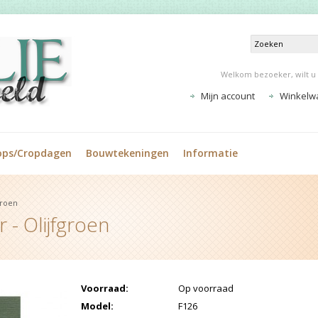
Welkom bezoeker, wilt u
Mijn account
Winkelw
ops/Cropdagen
Bouwtekeningen
Informatie
groen
 - Olijfgroen
Voorraad:
Op voorraad
Model:
F126