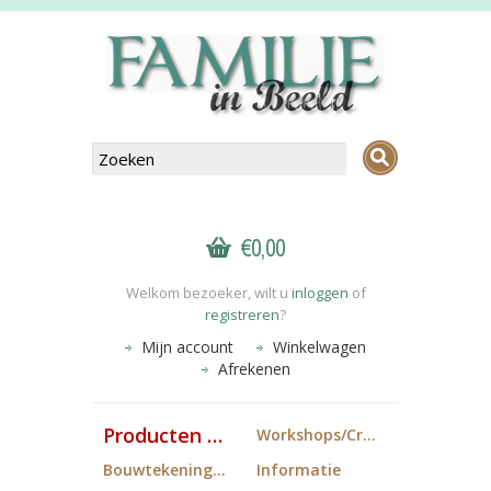
€0,00
Welkom bezoeker, wilt u
inloggen
of
registreren
?
Mijn account
Winkelwagen
Afrekenen
Producten FiB
Workshops/Cropdagen
Bouwtekeningen
Informatie