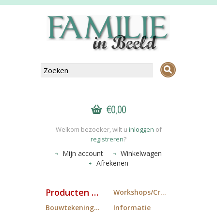
€0,00
Welkom bezoeker, wilt u
inloggen
of
registreren
?
Mijn account
Winkelwagen
Afrekenen
Producten FiB
Workshops/Cropdagen
Bouwtekeningen
Informatie