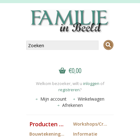
€0,00
Welkom bezoeker, wilt u
inloggen
of
registreren
?
Mijn account
Winkelwagen
Afrekenen
Producten FiB
Workshops/Cropdagen
Bouwtekeningen
Informatie