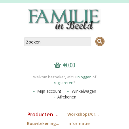
€0,00
Welkom bezoeker, wilt u
inloggen
of
registreren
?
Mijn account
Winkelwagen
Afrekenen
Producten FiB
Workshops/Cropdagen
Bouwtekeningen
Informatie