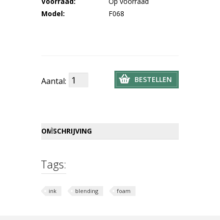
Voorraad:
Op voorraad
Model:
F068
BESTELLEN
Aantal:
OMSCHRIJVING
Tags:
ink
blending
foam