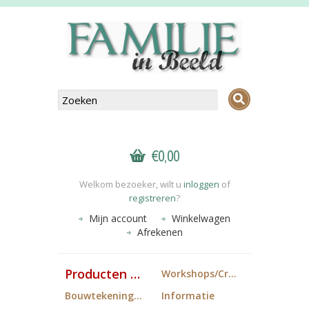
€0,00
Welkom bezoeker, wilt u
inloggen
of
registreren
?
Mijn account
Winkelwagen
Afrekenen
Producten FiB
Workshops/Cropdagen
Bouwtekeningen
Informatie