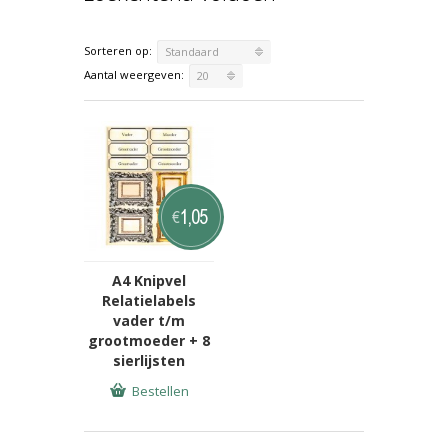
Sorteren op:
Standaard
Aantal weergeven:
20
1,05
€
A4 Knipvel
Relatielabels
vader t/m
grootmoeder + 8
sierlijsten
Bestellen