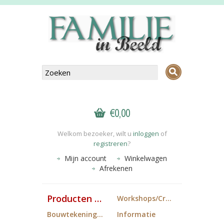
€0,00
Welkom bezoeker, wilt u
inloggen
of
registreren
?
Mijn account
Winkelwagen
Afrekenen
Producten FiB
Workshops/Cropdagen
Bouwtekeningen
Informatie