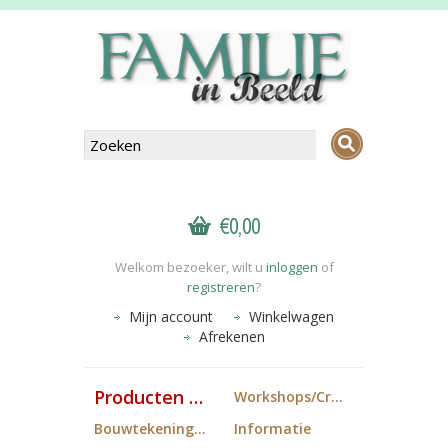
€0,00
Welkom bezoeker, wilt u
inloggen
of
registreren
?
Mijn account
Winkelwagen
Afrekenen
Producten FiB
Workshops/Cropdagen
Bouwtekeningen
Informatie