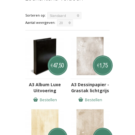
Sorteren op:
Standaard
Aantal weergeven:
20
47,50
1,75
€
€
A3 Album Luxe
A3 Dessinpapier -
Uitvoering
Grastak lichtgrijs
Bestellen
Bestellen