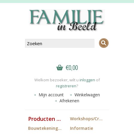
€0,00
Welkom bezoeker, wilt u
inloggen
of
registreren
?
Mijn account
Winkelwagen
Afrekenen
Producten FiB
Workshops/Cropdagen
Bouwtekeningen
Informatie