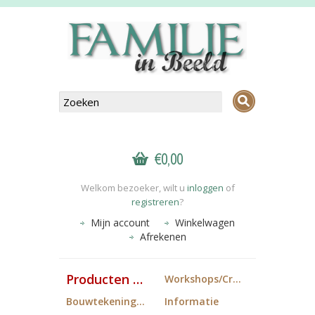
€0,00
Welkom bezoeker, wilt u
inloggen
of
registreren
?
Mijn account
Winkelwagen
Afrekenen
Producten FiB
Workshops/Cropdagen
Bouwtekeningen
Informatie