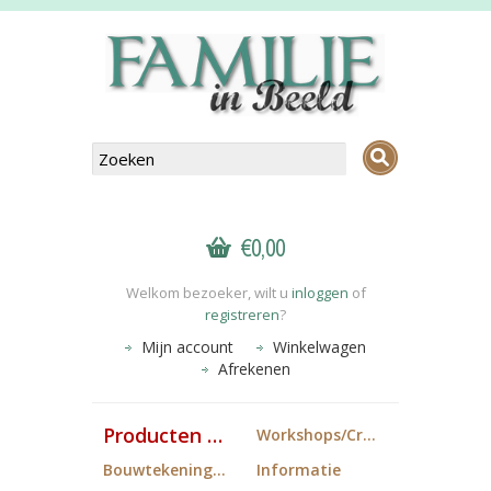
€0,00
Welkom bezoeker, wilt u
inloggen
of
registreren
?
Mijn account
Winkelwagen
Afrekenen
Producten FiB
Workshops/Cropdagen
Bouwtekeningen
Informatie