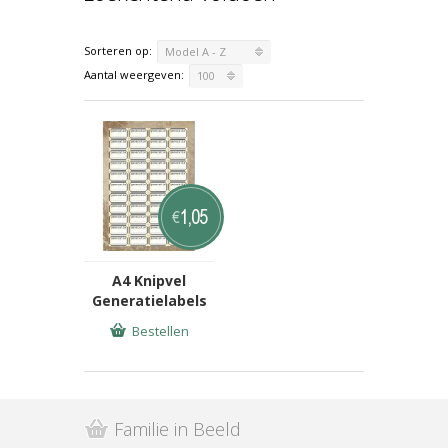
Sorteren op:
Model A - Z
Aantal weergeven:
100
1,05
€
A4 Knipvel
Generatielabels
Bestellen
Familie in Beeld