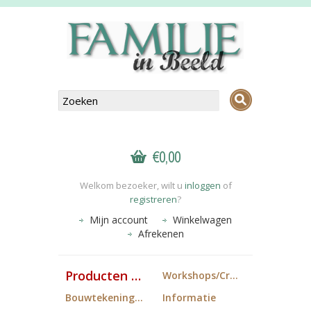
€0,00
Welkom bezoeker, wilt u
inloggen
of
registreren
?
Mijn account
Winkelwagen
Afrekenen
Producten FiB
Workshops/Cropdagen
Bouwtekeningen
Informatie