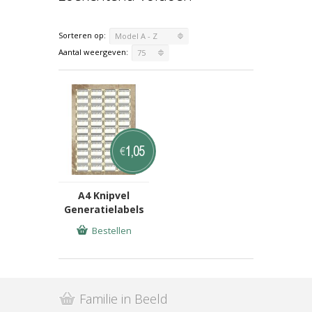
Sorteren op:
Model A - Z
Aantal weergeven:
75
1,05
€
A4 Knipvel
Generatielabels
Bestellen
Familie in Beeld