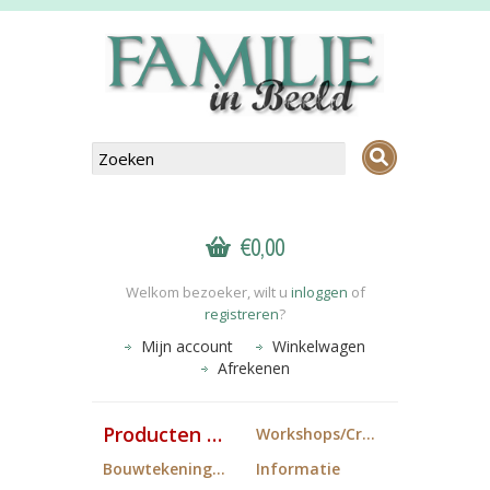
€0,00
Welkom bezoeker, wilt u
inloggen
of
registreren
?
Mijn account
Winkelwagen
Afrekenen
Producten FiB
Workshops/Cropdagen
Bouwtekeningen
Informatie