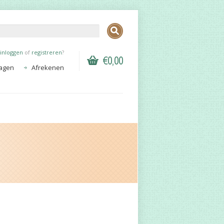
inloggen
of
registreren
?
€0,00
agen
Afrekenen