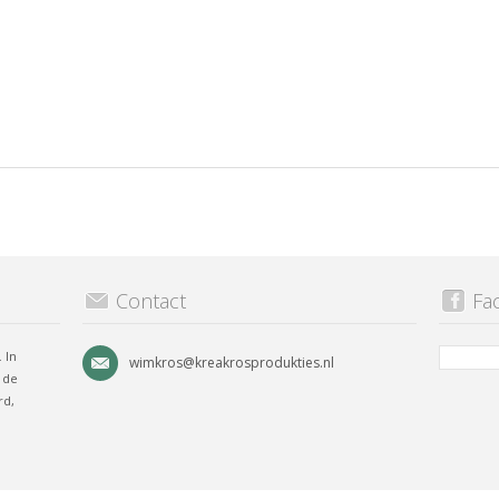
Contact
Fa
 In
wimkros@kreakrosprodukties.nl
 de
rd,
.