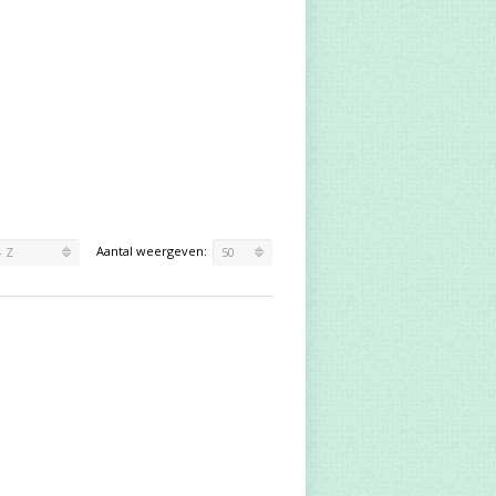
Aantal weergeven:
- Z
50