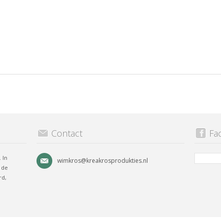
Contact
Fa
 In
wimkros@kreakrosprodukties.nl
 de
rd,
.