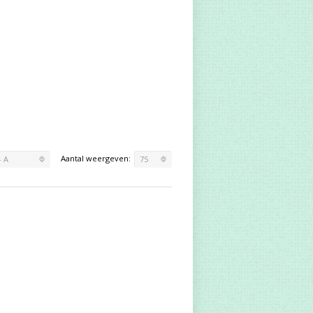
Aantal weergeven:
- A
75