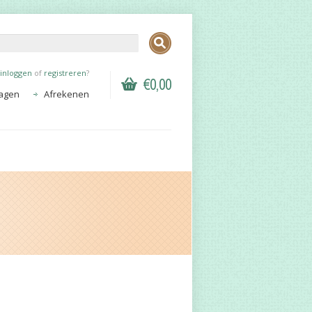
inloggen
of
registreren
?
€0,00
agen
Afrekenen