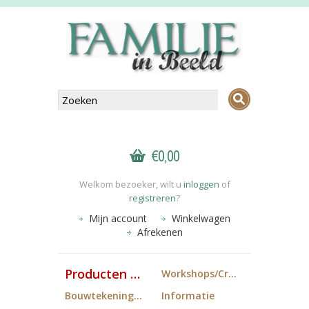
€0,00
Welkom bezoeker, wilt u
inloggen
of
registreren
?
Mijn account
Winkelwagen
Afrekenen
Producten FiB
Workshops/Cropdagen
Bouwtekeningen
Informatie