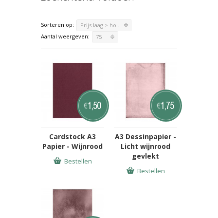
Sorteren op:
Prijs laag > hoog
Aantal weergeven:
75
1,50
1,75
€
€
Cardstock A3
A3 Dessinpapier -
Papier - Wijnrood
Licht wijnrood
gevlekt
Bestellen
Bestellen