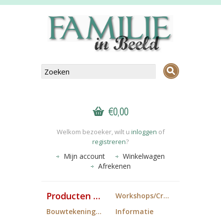
€0,00
Welkom bezoeker, wilt u
inloggen
of
registreren
?
Mijn account
Winkelwagen
Afrekenen
Producten FiB
Workshops/Cropdagen
Bouwtekeningen
Informatie