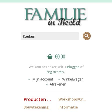
€0,00
Welkom bezoeker, wilt u
inloggen
of
registreren
?
Mijn account
Winkelwagen
Afrekenen
Producten FiB
Workshops/Cropdagen
Bouwtekeningen
Informatie