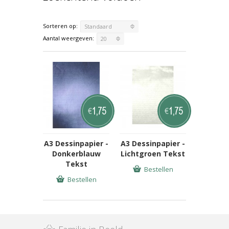
Sorteren op:
Standaard
Aantal weergeven:
20
1,75
1,75
€
€
A3 Dessinpapier -
A3 Dessinpapier -
Donkerblauw
Lichtgroen Tekst
Tekst
Bestellen
Bestellen