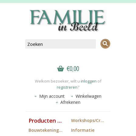
€0,00
Welkom bezoeker, wilt u
inloggen
of
registreren
?
Mijn account
Winkelwagen
Afrekenen
Producten FiB
Workshops/Cropdagen
Bouwtekeningen
Informatie