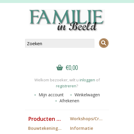
€0,00
Welkom bezoeker, wilt u
inloggen
of
registreren
?
Mijn account
Winkelwagen
Afrekenen
Producten FiB
Workshops/Cropdagen
Bouwtekeningen
Informatie