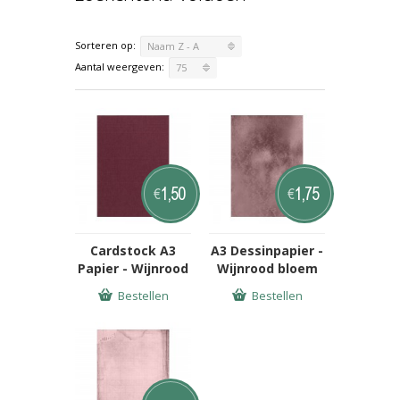
Sorteren op:
Naam Z - A
Aantal weergeven:
75
1,50
1,75
€
€
Cardstock A3
A3 Dessinpapier -
Papier - Wijnrood
Wijnrood bloem
Bestellen
Bestellen